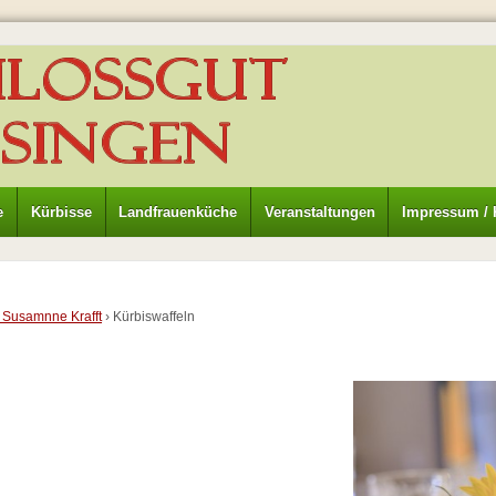
e
Kürbisse
Landfrauenküche
Veranstaltungen
Impressum / 
 Susamnne Krafft
›
Kürbiswaffeln