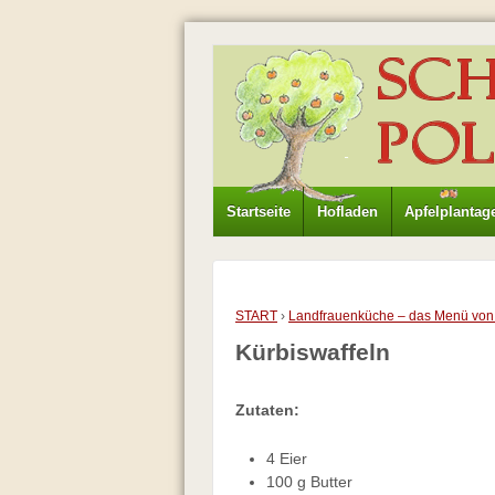
Startseite
Hofladen
Apfelplantag
START
›
Landfrauenküche – das Menü von
Kürbiswaffeln
Zutaten:
4 Eier
100 g Butter